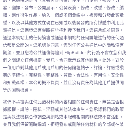
的、免版稅的許可（具有再許可權）使用、再使用、複製、分
發、翻譯、發布、公開展示、公開表演、修改、改編、修改、編
輯、創作衍生作品、納入一個或多個彙編中、複製和分發此類彙
編，以及以其他方式在現在已知或以後開發的所有媒體中利用此
類通信。您保證您有權將這些權利授予我們。您還承認並同意，
通過本網站上的任何論壇或通過本網站的任何論壇進行的任何通
信都是公開的。您承認並同意，您對任何公共通信中的隱私沒有
期望，並且您將公共通信傳輸到 FlipBuilder 的行為不會在您和我
們之間建立任何機密、受託、合同默示或其他關係。此外，對於
一位用戶對其他用戶或用戶組的任何論壇帖子、評論、評級或讚
美的準確性、完整性、完整性、質量、合法性、有用性、安全性
和知識產權，本公司概不負責，並且沒有責任為其他用戶提供同
等的回應機會。
我們不承擔與任何此類材料的內容相關的任何責任，無論是否根
據版權、誹謗、隱私、淫穢或其他法律產生。您承認我們的政策
是與執法機構合作調查與網站或本服務相關的非法或不當活動，
並且我們保留隨時編輯、拒絕發布或刪除任何材料的全部或在某