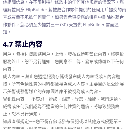
他相關信息。在不限制這些條款中的任何其他規定的情況下，您
理解並同意 FlipBuilder 對推薦合作夥伴提供的任何用戶提交的內
容或質量不承擔任何責任。如果您希望從您的帳戶中刪除推薦合
作夥伴，您必須至少提前三十 (30) 天提供 FlipBuilder 書面通
知。
4.7 禁止內容
用戶，包括付費服務用戶，上傳、發布或傳輸禁止內容，將導致
服務終止，恕不另行通知。您同意不上傳、發布或傳輸以下任何
內容：
成人內容 – 禁止您通過服務存儲或發布成人內容或成人內容鏈
接。所有色情性質的材料都被視為成人內容。主要目的是公開展
示美術或藝術媒介的在線圖片庫不被視為成人內容。
冒犯性內容——不容忍、誹謗、跟踪、辱罵、騷擾、戰鬥邀請、
威脅或任何我們認為不適當的任何性質的通信，將導致服務終
止，恕不另行通知。
知識產權規定——您不得存儲或發布侵犯或以其他方式侵犯第三