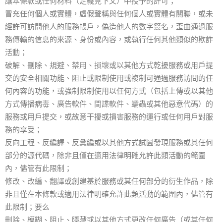
讓本條款或任何材料（定義見下文）中授予的許可；
冒充任何個人或實體，虛假聲稱與任何個人或實體有關聯，或未
經許可訪問他人的服務帳戶，偽造他人的數字簽名，歪曲通過服
務傳輸的信息的來源、身份或內容，或執行任何其他類似的欺詐
活動；
破解、刪除、規避、禁用、損壞或以其他方式乾擾服務或用戶提
交的安全相關功能、阻止或限制使用或複制可通過服務訪問的任
何內容的功能，或強制限制使用以任何方式（包括上傳或以其他
方式傳播病毒、廣告軟件、間諜軟件、蠕蟲或其他惡意代碼）的
服務或用戶提交，或故意干擾或損害服務的運行或任何用戶對服
務的享受；
反向工程、反編譯、反彙編或以其他方式試圖發現服務或其任何
部分的源代碼，除非且僅在適用法律明確允許此類活動的範圍
內，儘管有此限制；
修改、改編、翻譯或創建基於服務或其任何部分的衍生作品，除
非且僅在本條款或適用法律明確允許此類活動的範圍內，儘管有
此限制；要么
刪除、模糊、阻止、隱藏或以其他方式更改任何廣告（或其任何