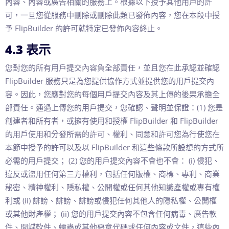
內容、內容或廣告相關的服務上。根據以下授予其他用戶的許
可，一旦您從服務中刪除或刪除此類已發佈內容，您在本段中授
予 FlipBuilder 的許可就特定已發佈內容終止。
4.3 表示
您對您的所有用戶提交內容負全部責任，並且您在此承認並確認
FlipBuilder 服務只是為您提供協作方式並提供您的用戶提交內
容。因此，您應對您的每個用戶提交內容及其上傳的後果承擔全
部責任。通過上傳您的用戶提交，您確認、聲明並保證：(1) 您是
創建者和所有者，或擁有使用和授權 FlipBuilder 和 FlipBuilder
的用戶使用和分發所需的許可、權利、同意和許可您為行使您在
本節中授予的許可以及以 FlipBuilder 和這些條款所設想的方式所
必需的用戶提交； (2) 您的用戶提交內容不會也不會： (i) 侵犯、
違反或盜用任何第三方權利，包括任何版權、商標、專利、商業
秘密、精神權利、隱私權、公開權或任何其他知識產權或專有權
利或 (ii) 誹謗、誹謗、誹謗或侵犯任何其他人的隱私權、公開權
或其他財產權； (ii) 您的用戶提交內容不包含任何病毒、廣告軟
件、間諜軟件、蠕蟲或其他惡意代碼或任何內容或文件，這些內