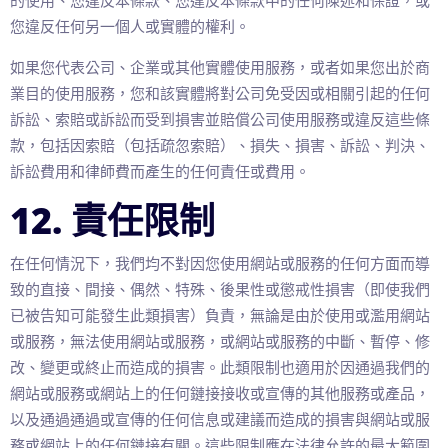
的使用、您違反本條款、您違反本條款中的任何陳述和保證，或
您違反任何另一個人或實體的權利。
如果您代表公司、企業或其他實體使用服務，或者如果您出於商
業目的使用服務，您和該實體將對公司免受因或相關引起的任何
訴訟、索賠或訴訟而受到損害並賠償公司使用服務或違反這些條
款，包括因索賠（包括疏忽索賠）、損失、損害、訴訟、判決、
訴訟費用和律師費而產生的任何責任或費用。
12. 責任限制
在任何情況下，我們均不對因您使用網站或服務的任何方面而導
致的直接、間接、偶然、特殊、後果性或懲戒性損害（即使我們
已被告知可能發生此類損害）負責，無論是由於使用或濫用網站
或服務，無法使用網站或服務，或網站或服務的中斷、暫停、修
改、變更或終止而造成的損害。此類限制也適用於因通過我們的
網站或服務或網站上的任何鏈接接收或宣傳的其他服務或產品，
以及通過通過或宣傳的任何信息或建議而造成的損害與網站或服
務或網站上的任何鏈接有關。這些限制應在法律允許的最大範圍