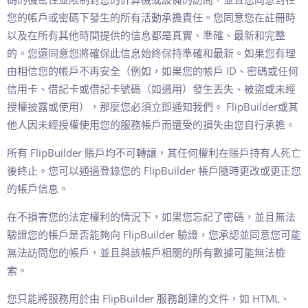
您的帳戶或密碼下發生的所有活動承擔責任。您同意您在註冊時
以及在所有其他時間提供的信息都是真實、準確、最新和完整
的。您還同意您將確保此信息始終保持準確和最新。如果您有理
由相信您的帳戶不再安全（例如，如果您的帳戶 ID、密碼或任何
信用卡、借記卡或借記卡號碼（如適用）發生丟失、被盜或未經
授權披露或使用），那麼您必須立即通知我們。 FlipBuilder或其
他人因未經授權使用您的服務帳戶而遭受的損失由您自行承擔。
所有 FlipBuilder 賬戶均不可轉讓，其任何權利在賬戶持有人死亡
後終止。您可以通過登錄您的 FlipBuilder 帳戶隨時更改或更正您
的帳戶信息。
在不損害您的法定權利的情況下，如果您忘記了密碼，並且無法
驗證您的帳戶是否能夠向 FlipBuilder 驗證，您承認並同意您可能
無法訪問您的帳戶，並且與該帳戶相關的所有數據可能無法檢
索。
您只能將服務用於由 FlipBuilder 服務創建的文件，如 HTML、