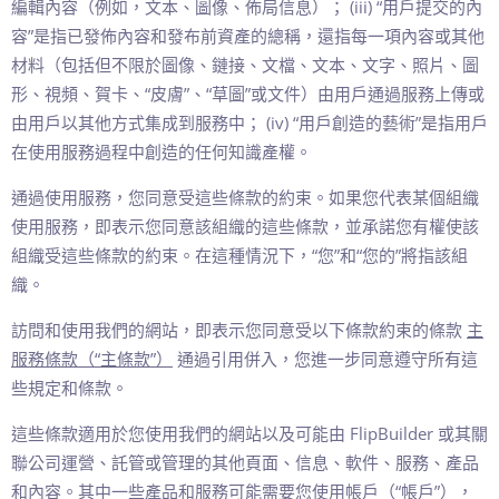
編輯內容（例如，文本、圖像、佈局信息）； (iii) “用戶提交的內
容”是指已發佈內容和發布前資產的總稱，還指每一項內容或其他
材料（包括但不限於圖像、鏈接、文檔、文本、文字、照片、圖
形、視頻、賀卡、“皮膚”、“草圖”或文件）由用戶通過服務上傳或
由用戶以其他方式集成到服務中； (iv) “用戶創造的藝術”是指用戶
在使用服務過程中創造的任何知識產權。
通過使用服務，您同意受這些條款的約束。如果您代表某個組織
使用服務，即表示您同意該組織的這些條款，並承諾您有權使該
組織受這些條款的約束。在這種情況下，“您”和“您的”將指該組
織。
訪問和使用我們的網站，即表示您同意受以下條款約束的條款
主
服務條款（“主條款”）
通過引用併入，您進一步同意遵守所有這
些規定和條款。
這些條款適用於您使用我們的網站以及可能由 FlipBuilder 或其關
聯公司運營、託管或管理的其他頁面、信息、軟件、服務、產品
和內容。其中一些產品和服務可能需要您使用帳戶（“帳戶”），